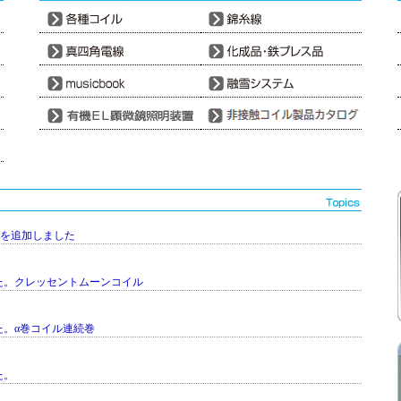
を追加しました
た。クレッセントムーンコイル
た。α巻コイル連続巻
た。